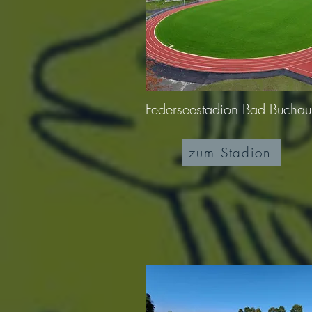
Federseestadion Bad Buchau
zum Stadion