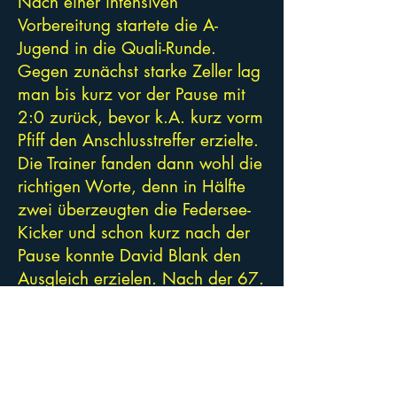
Nach einer intensiven
Vorbereitung startete die A-
Jugend in die Quali-Runde.
Gegen zunächst starke Zeller lag
man bis kurz vor der Pause mit
2:0 zurück, bevor k.A. kurz vorm
Pfiff den Anschlusstreffer erzielte.
Die Trainer fanden dann wohl die
richtigen Worte, denn in Hälfte
zwei überzeugten die Federsee-
Kicker und schon kurz nach der
Pause konnte David Blank den
Ausgleich erzielen. Nach der 67.
Minute war der Endstand
hergestellt, Luis Stuhler
sehenswert zum Siegtreffer... ein
Auftakt nach Maß !!! Weiter so
Jungs!!!