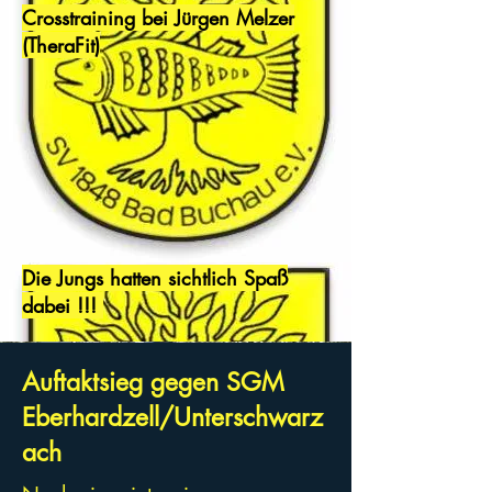
Crosstraining bei Jürgen Melzer
(TheraFit)
Die Jungs hatten sichtlich Spaß
dabei !!!
Auftaktsieg gegen SGM
Eberhardzell/Unterschwarz
ach