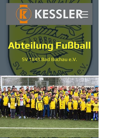
Abteilung Fußball
SV 1848 Bad Buchau e.V.