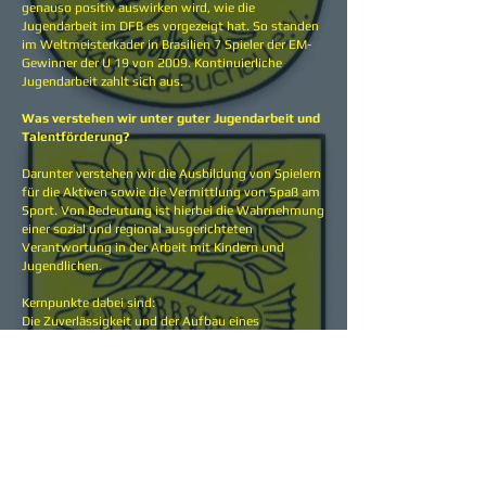
genauso positiv auswirken wird, wie die
Jugendarbeit im DFB es vorgezeigt hat. So standen
im Weltmeisterkader in Brasilien 7 Spieler der EM-
Gewinner der U 19 von 2009. Kontinuierliche
Jugendarbeit zahlt sich aus.
Was verstehen wir unter guter Jugendarbeit und
Talentförderung?
Darunter verstehen wir die Ausbildung von Spielern
für die Aktiven sowie die Vermittlung von Spaß am
Sport. Von Bedeutung ist hierbei die Wahrnehmung
einer sozial und regional ausgerichteten
Verantwortung in der Arbeit mit Kindern und
Jugendlichen.
Kernpunkte dabei sind:
Die Zuverlässigkeit und der Aufbau eines
Vertrauensverhältnisses zwischen Trainern und
Spielern bezogen auf die Ausbildung und der
Inhalte. Außerdem das Bewusstsein der Spieler
Rechte und Pflichten zu haben.